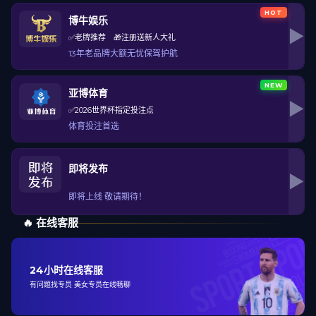
HOT
博牛娱乐
▶
✅老牌推荐 
🎁注册送新人大礼
13年老品牌大额无忧保驾护航
NEW
亚博体育
▶
✅2026世界杯指定投注点
体育投注首选
即将发布
▶
即将上线 敬请期待！
🔥 在线客服
24小时在线客服
有问题找专员 美女专员在线畅聊